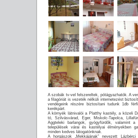
A szobák tv-vel felszereltek, pótágyazhatók. A ve
a filagóriát is vezeték nélküli internetezést bizto
vendégeink részére biztosítani tudunk 1db fé
kerékpárt.
A környék látnivalói a Platthy kastély, a közeli
tó, Szilvásvárad, Eger, Miskolc-Tapolca, Lillaf
Aggteleki barlangok, gyógyfürdők, valamint a 
települések várai és kastélyai élményekben gaz
minden kedves látogatónknak.
A horgászok „Mekkájának” nevezett Lázbérci