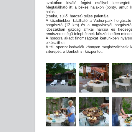
szakában kiváló fogási eséllyel kecsegtet
Megtalálható itt a békés halakon (ponty, amur, k
halak
(csuka, süllő, harcsa) teljes palettája.
A közelünkben található a Vadna-park horgásztó
horgásztó (12 km) és a nagyvisnyói horgásztó
időszakban gazdag afrikai harcsa és kecseg
rendszerességű telepítésnek köszönhetően minden 
A horogra akadt finomságokat kertünkben nyárso
elkészítheti.
A téli sportot kedvelők könnyen megközelíthetik 
síterepét, a Bánkúti sí központot.