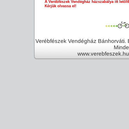
A Verébfészek Vendégház házszabálya itt letölt
Kérjük olvassa el!
Verébfészek Vendégház Bánhorváti. E
Minden
www.verebfeszek.hu 