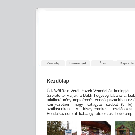
Kezdőlap
Események
Árak
Kapcsolat
Kezdőlap
Üdvözöljük a Verébfészek Vendégház honlapján.
Szeretettel várjuk a Bükk hegység lábánál a lázb
található négy napraforgós vendégházunkban az 
környezetben, négy kétágyas szobát (8 fő) 
szállásunkon. A kisgyermekes családokat
Rendelkezésre áll babaágy, etetőszék, bébikomp, 